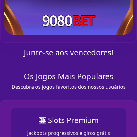
Junte-se aos vencedores!
Os Jogos Mais Populares
Descubra os jogos favoritos dos nossos usuários
🎰 Slots Premium
Jackpots progressivos e giros grátis