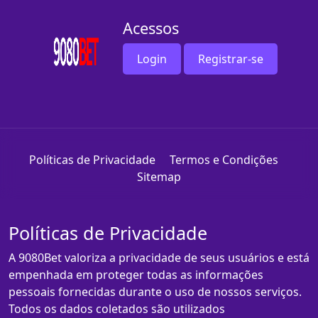
Acessos
Login
Registrar-se
Políticas de Privacidade
Termos e Condições
Sitemap
Políticas de Privacidade
A 9080Bet valoriza a privacidade de seus usuários e está
empenhada em proteger todas as informações
pessoais fornecidas durante o uso de nossos serviços.
Todos os dados coletados são utilizados