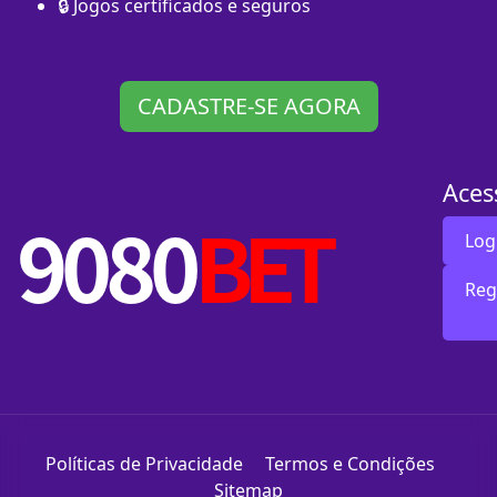
🔒 Jogos certificados e seguros
CADASTRE-SE AGORA
Aces
Log
Reg
Políticas de Privacidade
Termos e Condições
Sitemap