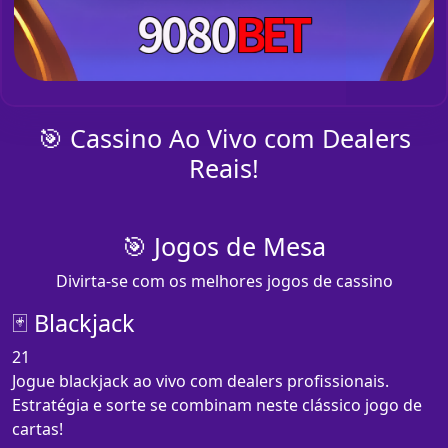
🎯 Cassino Ao Vivo com Dealers
Reais!
🎯 Jogos de Mesa
Divirta-se com os melhores jogos de cassino
🃏 Blackjack
21
Jogue blackjack ao vivo com dealers profissionais.
Estratégia e sorte se combinam neste clássico jogo de
cartas!