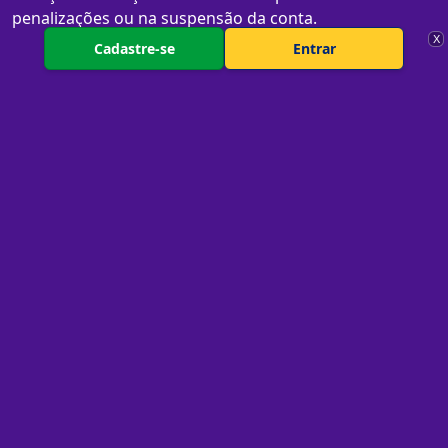
penalizações ou na suspensão da conta.
X
Cadastre-se
Entrar