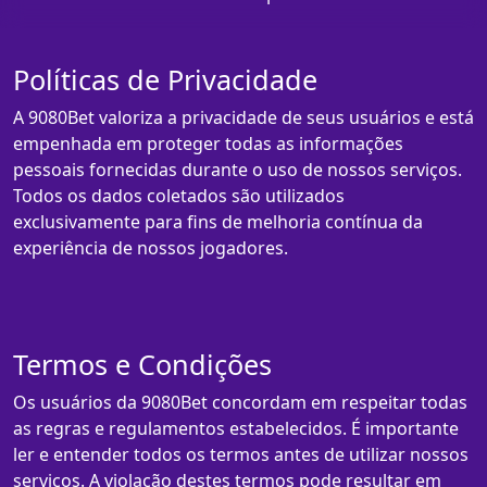
Políticas de Privacidade
A 9080Bet valoriza a privacidade de seus usuários e está
empenhada em proteger todas as informações
pessoais fornecidas durante o uso de nossos serviços.
Todos os dados coletados são utilizados
exclusivamente para fins de melhoria contínua da
experiência de nossos jogadores.
Termos e Condições
Os usuários da 9080Bet concordam em respeitar todas
as regras e regulamentos estabelecidos. É importante
ler e entender todos os termos antes de utilizar nossos
serviços. A violação destes termos pode resultar em