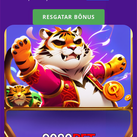
RESGATAR BÔNUS