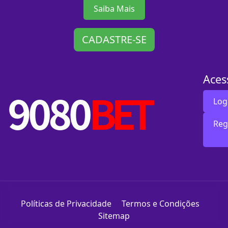
Saiba Mais
CADASTRE-SE
Aces
Log
Reg
Políticas de Privacidade
Termos e Condições
Sitemap