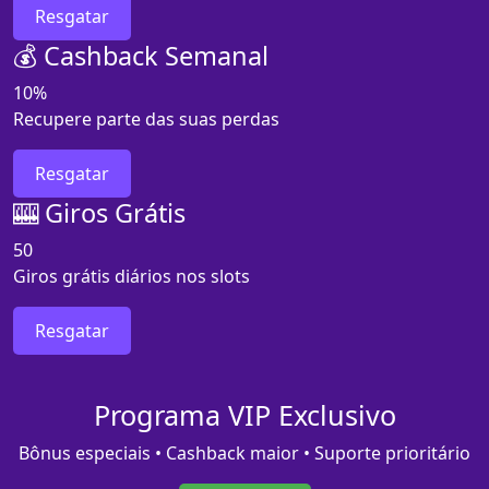
Resgatar
💰 Cashback Semanal
10%
Recupere parte das suas perdas
Resgatar
🎰 Giros Grátis
50
Giros grátis diários nos slots
Resgatar
Programa VIP Exclusivo
Bônus especiais • Cashback maior • Suporte prioritário