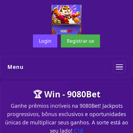
Login
Registrar-se
Menu
🏆 Win - 9080Bet
Ganhe prêmios incríveis na 9080Bet! Jackpots
progressivos, bônus exclusivos e oportunidades
únicas de multiplicar seus ganhos. A sorte está ao
seu lado!
C18