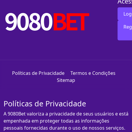
Aces
Log
Reg
Políticas de Privacidade
Termos e Condições
Sitemap
Políticas de Privacidade
A 9080Bet valoriza a privacidade de seus usuários e está
empenhada em proteger todas as informações
pessoais fornecidas durante o uso de nossos serviços.