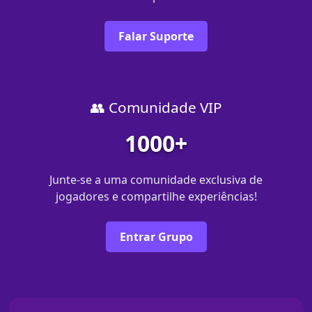
Falar Suporte
👥 Comunidade VIP
1000+
Junte-se a uma comunidade exclusiva de
jogadores e compartilhe experiências!
Entrar Grupo