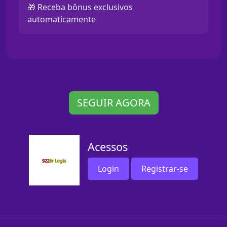
🎁 Receba bônus exclusivos
automaticamente
SEGUIR AGORA
Acessos
Login
Registrar-se