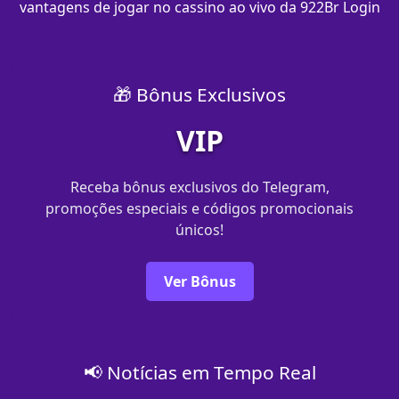
vantagens de jogar no cassino ao vivo da 922Br Login
🎁 Bônus Exclusivos
VIP
Receba bônus exclusivos do Telegram,
promoções especiais e códigos promocionais
únicos!
Ver Bônus
📢 Notícias em Tempo Real