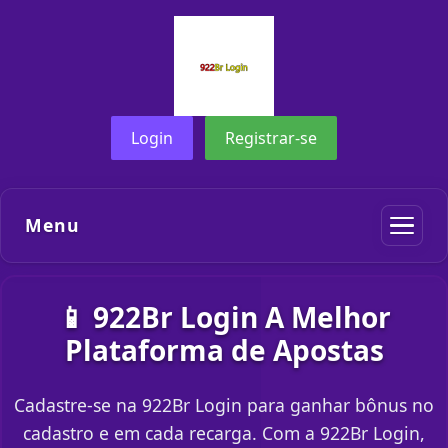
Login
Registrar-se
Menu
📱 922Br Login A Melhor
Plataforma de Apostas
Cadastre-se na 922Br Login para ganhar bônus no
cadastro e em cada recarga. Com a 922Br Login,