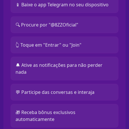
📱 Baixe o app Telegram no seu dispositivo
🔍 Procure por "@8ZZOficial"
👆 Toque em "Entrar" ou "Join"
🔔 Ative as notificações para não perder
nada
💬 Participe das conversas e interaja
🎁 Receba bônus exclusivos
automaticamente