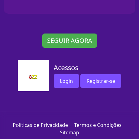
SEGUIR AGORA
Acessos
Login
Registrar-se
Políticas de Privacidade
Termos e Condições
Sitemap