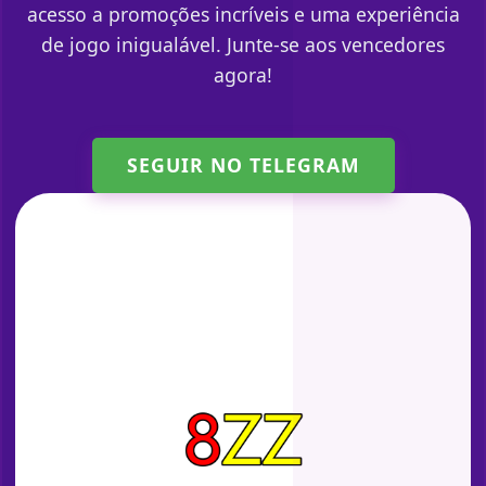
acesso a promoções incríveis e uma experiência
de jogo inigualável. Junte-se aos vencedores
agora!
SEGUIR NO TELEGRAM