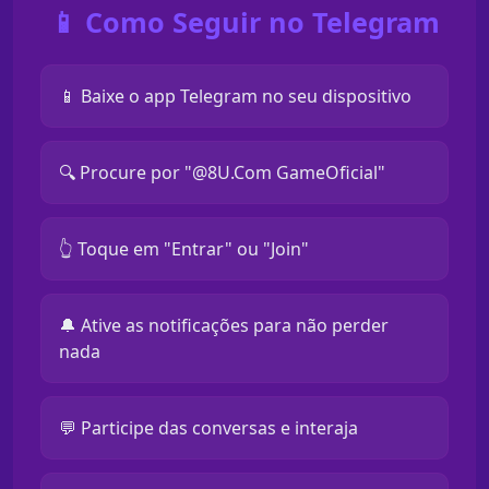
📱 Como Seguir no Telegram
📱 Baixe o app Telegram no seu dispositivo
🔍 Procure por "@8U.Com GameOficial"
👆 Toque em "Entrar" ou "Join"
🔔 Ative as notificações para não perder
nada
💬 Participe das conversas e interaja