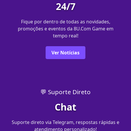
24/7
Fique por dentro de todas as novidades,
promoções e eventos da 8U.Com Game em
tempo real!
Ver Notícias
💬 Suporte Direto
Chat
Suporte direto via Telegram, respostas rápidas e
atendimento personalizado!