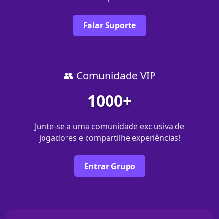
Falar Suporte
👥 Comunidade VIP
1000+
Junte-se a uma comunidade exclusiva de
jogadores e compartilhe experiências!
Entrar Grupo