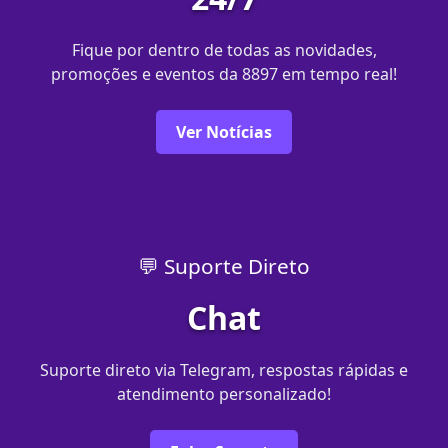
Fique por dentro de todas as novidades,
promoções e eventos da 8897 em tempo real!
Ver Notícias
💬 Suporte Direto
Chat
Suporte direto via Telegram, respostas rápidas e
atendimento personalizado!