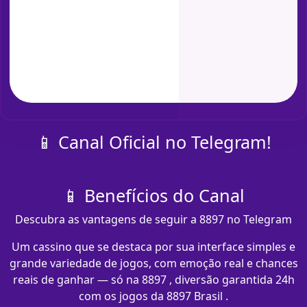
📱 Canal Oficial no Telegram!
📱 Benefícios do Canal
Descubra as vantagens de seguir a 8897 no Telegram
Um cassino que se destaca por sua interface simples e
grande variedade de jogos, com emoção real e chances
reais de ganhar — só na 8897 , diversão garantida 24h
com os jogos da 8897 Brasil .