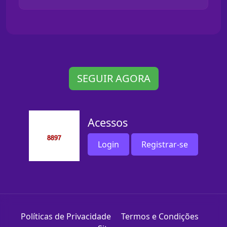
SEGUIR AGORA
Acessos
Login
Registrar-se
Políticas de Privacidade
Termos e Condições