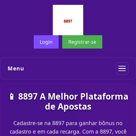
Login
Registrar-se
Menu
📱 8897 A Melhor Plataforma
de Apostas
Cadastre-se na 8897 para ganhar bônus no
cadastro e em cada recarga. Com a 8897, você