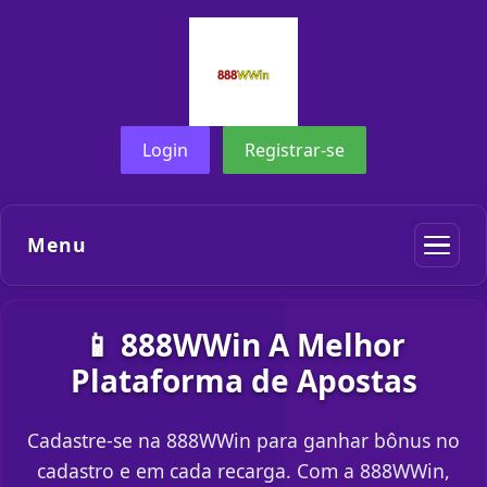
Login
Registrar-se
Menu
📱 888WWin A Melhor
Plataforma de Apostas
Cadastre-se na 888WWin para ganhar bônus no
cadastro e em cada recarga. Com a 888WWin,