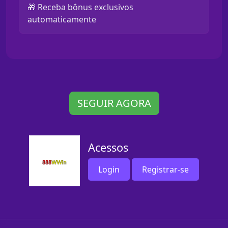
🎁 Receba bônus exclusivos
automaticamente
SEGUIR AGORA
Acessos
Login
Registrar-se