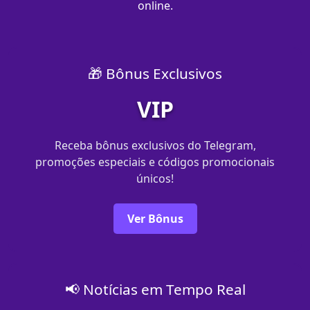
online.
🎁 Bônus Exclusivos
VIP
Receba bônus exclusivos do Telegram,
promoções especiais e códigos promocionais
únicos!
Ver Bônus
📢 Notícias em Tempo Real