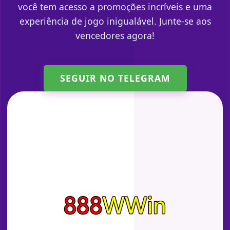
você tem acesso a promoções incríveis e uma
experiência de jogo inigualável. Junte-se aos
vencedores agora!
SEGUIR NO TELEGRAM