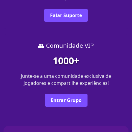
Falar Suporte
👥 Comunidade VIP
1000+
Junte-se a uma comunidade exclusiva de
jogadores e compartilhe experiências!
Entrar Grupo