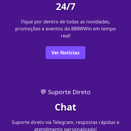
24/7
Fique por dentro de todas as novidades,
promoções e eventos da 888WWin em tempo
real!
Ver Notícias
💬 Suporte Direto
Chat
Suporte direto via Telegram, respostas rápidas e
atendimento personalizado!