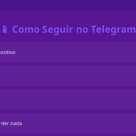
📱 Como Seguir no Telegram
ositivo
erder nada