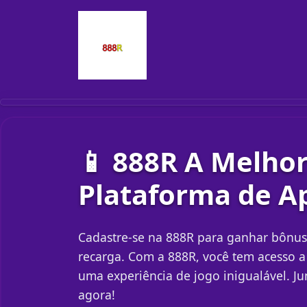
📱 888R A Melho
Plataforma de A
Cadastre-se na 888R para ganhar bônus
recarga. Com a 888R, você tem acesso a
uma experiência de jogo inigualável. J
agora!