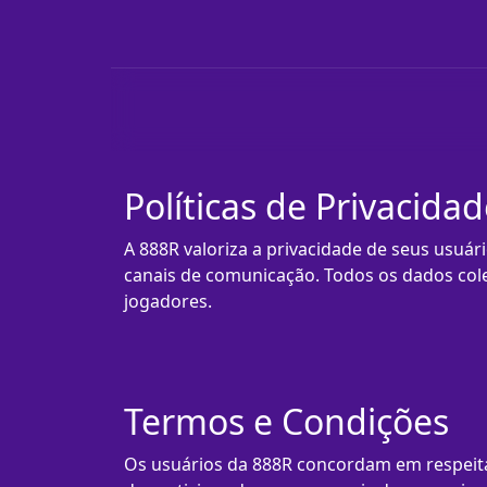
Políticas de Privacida
A 888R valoriza a privacidade de seus usuá
canais de comunicação. Todos os dados cole
jogadores.
Termos e Condições
Os usuários da 888R concordam em respeitar