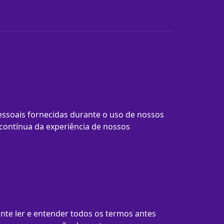
essoais fornecidas durante o uso de nossos
 contínua da experiência de nossos
nte ler e entender todos os termos antes