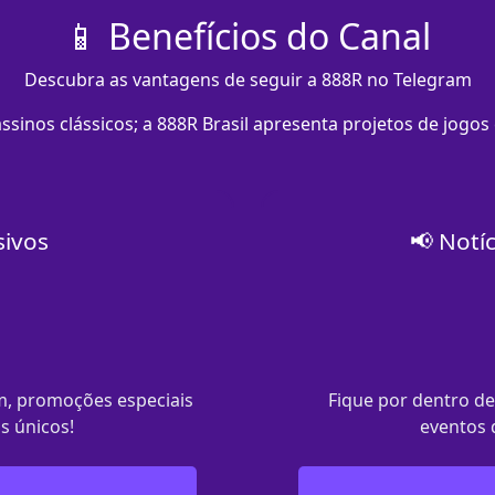
📱 Benefícios do Canal
Descubra as vantagens de seguir a 888R no Telegram
ssinos clássicos; a 888R Brasil apresenta projetos de jogos
sivos
📢 Notí
m, promoções especiais
Fique por dentro d
s únicos!
eventos 