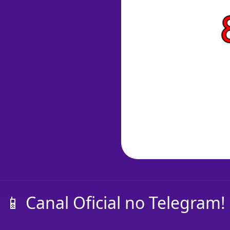
📱 Canal Oficial no Telegram!