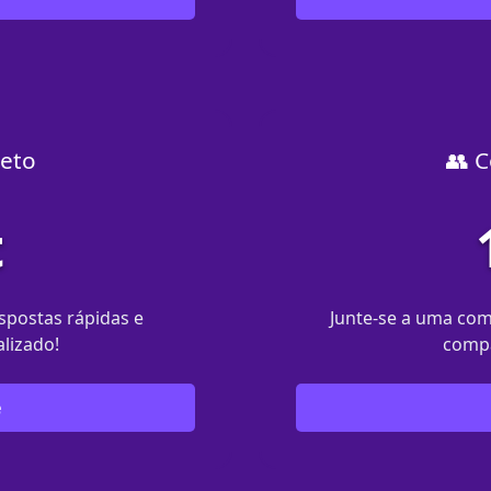
reto
👥 
t
espostas rápidas e
Junte-se a uma com
lizado!
compa
e