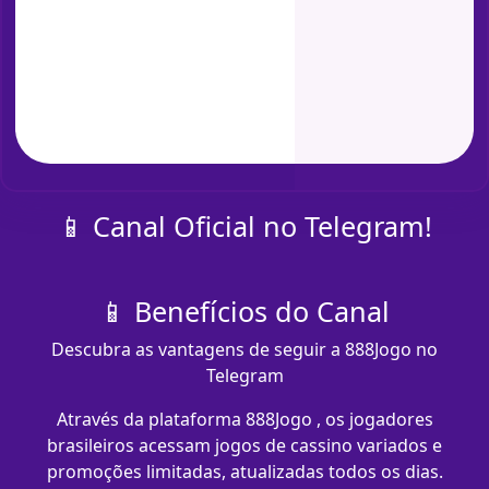
📱 Canal Oficial no Telegram!
📱 Benefícios do Canal
Descubra as vantagens de seguir a 888Jogo no
Telegram
Através da plataforma 888Jogo , os jogadores
brasileiros acessam jogos de cassino variados e
promoções limitadas, atualizadas todos os dias.