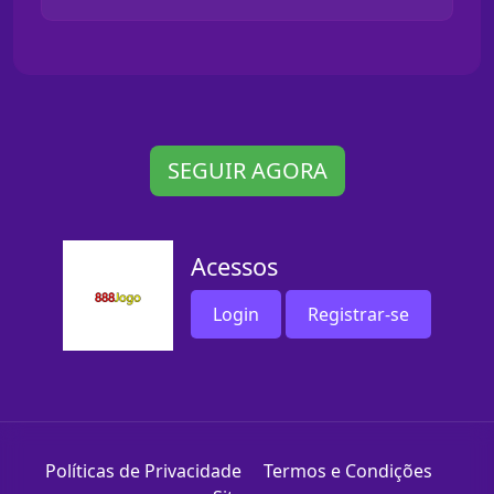
SEGUIR AGORA
Acessos
Login
Registrar-se
Políticas de Privacidade
Termos e Condições