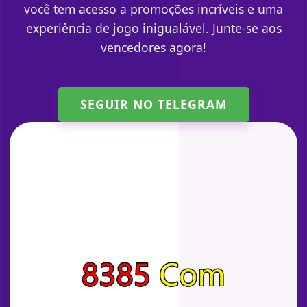
você tem acesso a promoções incríveis e uma
experiência de jogo inigualável. Junte-se aos
vencedores agora!
SEGUIR NO TELEGRAM