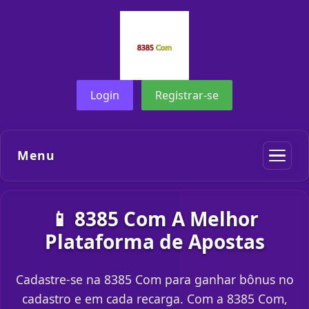
Login
Registrar-se
Menu
📱 8385 Com A Melhor
Plataforma de Apostas
Cadastre-se na 8385 Com para ganhar bônus no
cadastro e em cada recarga. Com a 8385 Com,