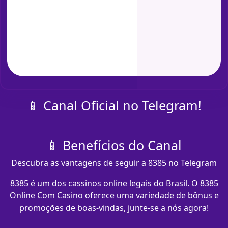
📱 Canal Oficial no Telegram!
📱 Benefícios do Canal
Descubra as vantagens de seguir a 8385 no Telegram
8385 é um dos cassinos online legais do Brasil. O 8385
Online Com Casino oferece uma variedade de bônus e
promoções de boas-vindas, junte-se a nós agora!