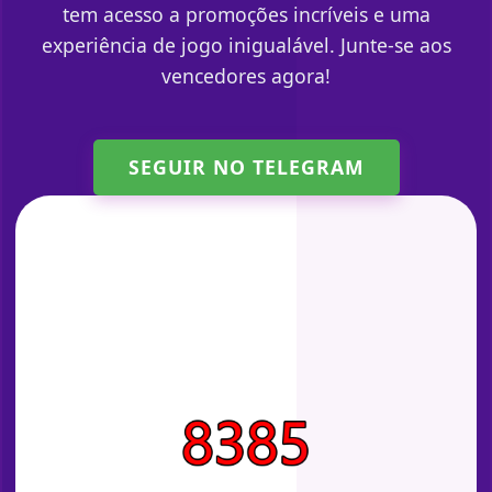
tem acesso a promoções incríveis e uma
experiência de jogo inigualável. Junte-se aos
vencedores agora!
SEGUIR NO TELEGRAM