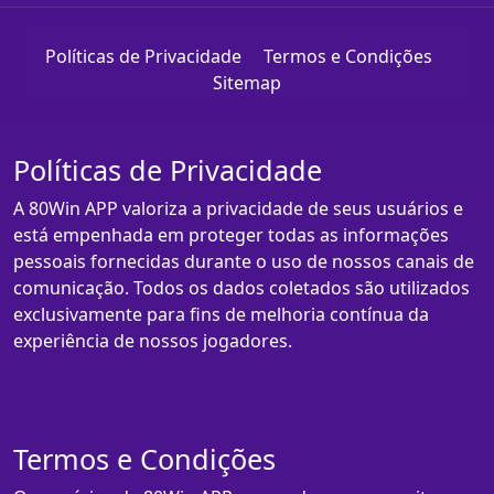
Políticas de Privacidade
Termos e Condições
Sitemap
Políticas de Privacidade
A 80Win APP valoriza a privacidade de seus usuários e
está empenhada em proteger todas as informações
pessoais fornecidas durante o uso de nossos canais de
comunicação. Todos os dados coletados são utilizados
exclusivamente para fins de melhoria contínua da
experiência de nossos jogadores.
Termos e Condições