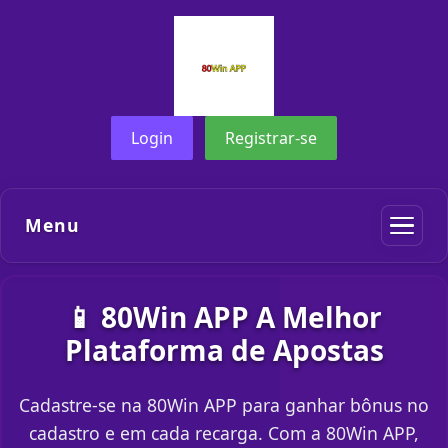
Login
Registrar-se
Menu
📱 80Win APP A Melhor
Plataforma de Apostas
Cadastre-se na 80Win APP para ganhar bônus no
cadastro e em cada recarga. Com a 80Win APP,