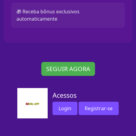
🎁 Receba bônus exclusivos
automaticamente
SEGUIR AGORA
Acessos
Login
Registrar-se