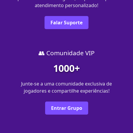
atendimento personalizado!
Falar Suporte
👥 Comunidade VIP
1000+
Junte-se a uma comunidade exclusiva de
jogadores e compartilhe experiências!
Entrar Grupo