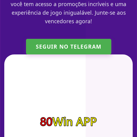
você tem acesso a promoções incríveis e uma
experiência de jogo inigualável. Junte-se aos
vencedores agora!
SEGUIR NO TELEGRAM