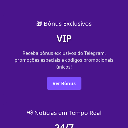
🎁 Bônus Exclusivos
VIP
Receba bônus exclusivos do Telegram,
promoções especiais e códigos promocionais
únicos!
Ver Bônus
📢 Notícias em Tempo Real
24/7