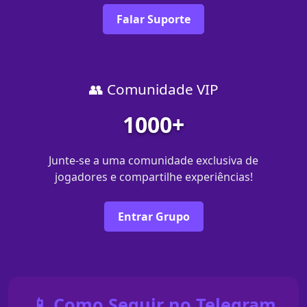
Falar Suporte
👥 Comunidade VIP
1000+
Junte-se a uma comunidade exclusiva de
jogadores e compartilhe experiências!
Entrar Grupo
📱 Como Seguir no Telegram