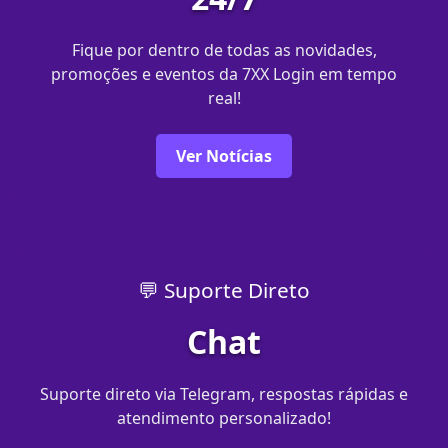
Fique por dentro de todas as novidades,
promoções e eventos da 7XX Login em tempo
real!
Ver Notícias
💬 Suporte Direto
Chat
Suporte direto via Telegram, respostas rápidas e
atendimento personalizado!