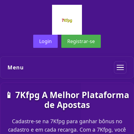
Login
Registrar-se
Menu
📱 7Kfpg A Melhor Plataforma
de Apostas
Cadastre-se na 7Kfpg para ganhar bônus no
cadastro e em cada recarga. Com a 7Kfpg, você