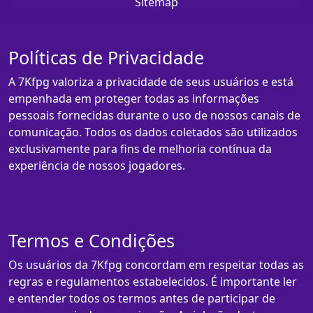
Sitemap
Políticas de Privacidade
A 7Kfpg valoriza a privacidade de seus usuários e está
empenhada em proteger todas as informações
pessoais fornecidas durante o uso de nossos canais de
comunicação. Todos os dados coletados são utilizados
exclusivamente para fins de melhoria contínua da
experiência de nossos jogadores.
Termos e Condições
Os usuários da 7Kfpg concordam em respeitar todas as
regras e regulamentos estabelecidos. É importante ler
e entender todos os termos antes de participar de