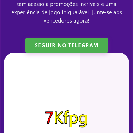
tem acesso a promoções incríveis e uma
experiência de jogo inigualável. Junte-se aos
vencedores agora!
SEGUIR NO TELEGRAM