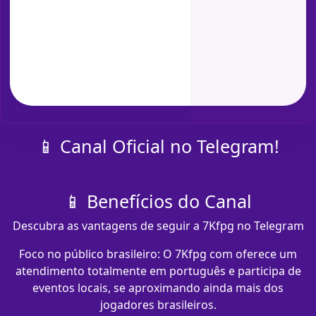
📱 Canal Oficial no Telegram!
📱 Benefícios do Canal
Descubra as vantagens de seguir a 7Kfpg no Telegram
Foco no público brasileiro: O 7Kfpg com​ oferece um
atendimento totalmente em português e participa de
eventos locais, se aproximando ainda mais dos
jogadores brasileiros.