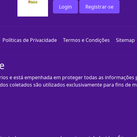
Login
Registrar-se
Políticas de Privacidade
Termos e Condições
Sitemap
de
uários e está empenhada em proteger todas as informações 
os coletados são utilizados exclusivamente para fins de m