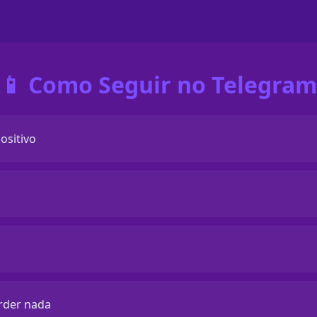
📱 Como Seguir no Telegram
ositivo
erder nada