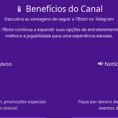
📱 Benefícios do Canal
Descubra as vantagens de seguir a 7Bslot no Telegram
 7Bslot continua a expandir suas opções de entretenimento
melhora a jogabilidade para uma experiência elevada.
sivos
📢 Notí
m, promoções especiais
Fique por dentro d
s únicos!
eventos d