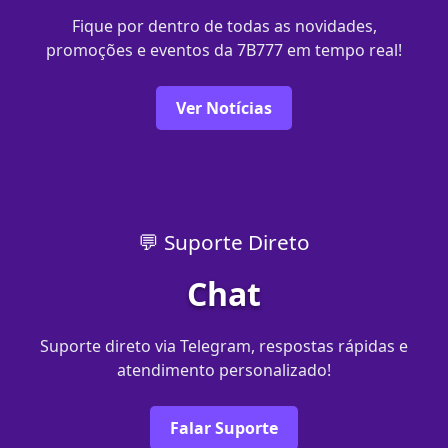
Fique por dentro de todas as novidades,
promoções e eventos da 7B777 em tempo real!
Ver Notícias
💬 Suporte Direto
Chat
Suporte direto via Telegram, respostas rápidas e
atendimento personalizado!
Falar Suporte