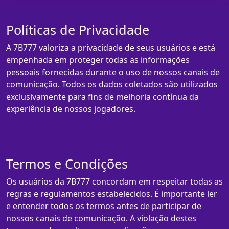
Políticas de Privacidade
A 7B777 valoriza a privacidade de seus usuários e está
empenhada em proteger todas as informações
pessoais fornecidas durante o uso de nossos canais de
comunicação. Todos os dados coletados são utilizados
exclusivamente para fins de melhoria contínua da
experiência de nossos jogadores.
Termos e Condições
Os usuários da 7B777 concordam em respeitar todas as
regras e regulamentos estabelecidos. É importante ler
e entender todos os termos antes de participar de
nossos canais de comunicação. A violação destes