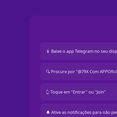
📱 Baixe o app Telegram no seu disp
🔍 Procure por "@79X Com APPOfici
👆 Toque em "Entrar" ou "Join"
🔔 Ative as notificações para não p