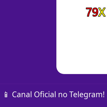
📱 Canal Oficial no Telegram!