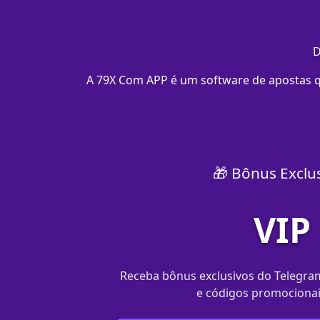
D
A 79X Com APP é um software de apostas qu
🎁 Bônus Exclu
VIP
Receba bônus exclusivos do Telegra
e códigos promocionai