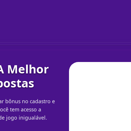
A Melhor
postas
r bônus no cadastro e
ocê tem acesso a
e jogo inigualável.