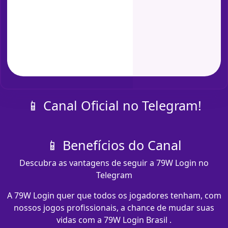
📱 Canal Oficial no Telegram!
📱 Benefícios do Canal
Descubra as vantagens de seguir a 79W Login no
Telegram
A 79W Login quer que todos os jogadores tenham, com
nossos jogos profissionais, a chance de mudar suas
vidas com a 79W Login Brasil .