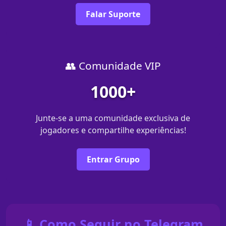
Falar Suporte
👥 Comunidade VIP
1000+
Junte-se a uma comunidade exclusiva de
jogadores e compartilhe experiências!
Entrar Grupo
📱 Como Seguir no Telegram