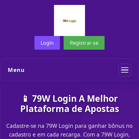
Login
Registrar-se
Menu
📱 79W Login A Melhor
Plataforma de Apostas
Cadastre-se na 79W Login para ganhar bônus no
cadastro e em cada recarga. Com a 79W Login,