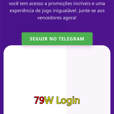
você tem acesso a promoções incríveis e uma
experiência de jogo inigualável. Junte-se aos
vencedores agora!
SEGUIR NO TELEGRAM