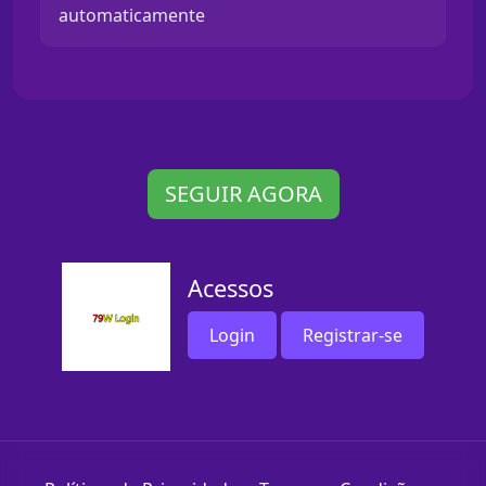
automaticamente
SEGUIR AGORA
Acessos
Login
Registrar-se