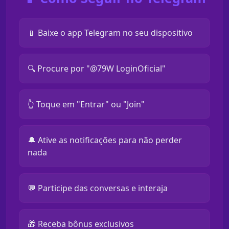
📱 Baixe o app Telegram no seu dispositivo
🔍 Procure por "@79W LoginOficial"
👆 Toque em "Entrar" ou "Join"
🔔 Ative as notificações para não perder
nada
💬 Participe das conversas e interaja
🎁 Receba bônus exclusivos