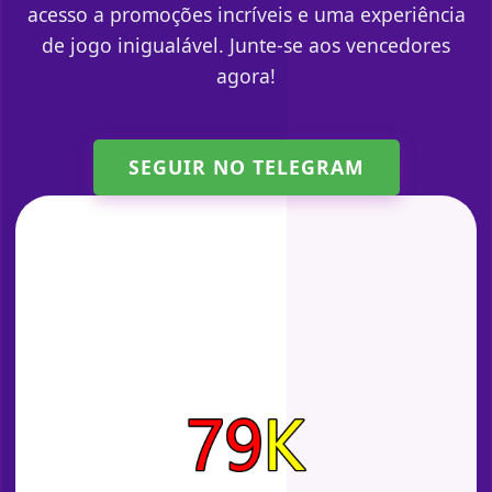
acesso a promoções incríveis e uma experiência
de jogo inigualável. Junte-se aos vencedores
agora!
SEGUIR NO TELEGRAM