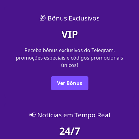
🎁 Bônus Exclusivos
VIP
Receba bônus exclusivos do Telegram,
promoções especiais e códigos promocionais
únicos!
Ver Bônus
📢 Notícias em Tempo Real
24/7