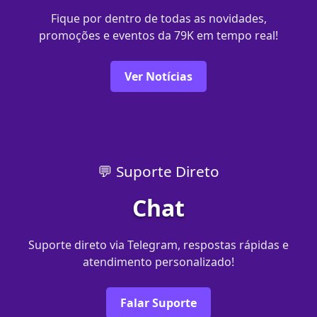
Fique por dentro de todas as novidades,
promoções e eventos da 79K em tempo real!
Ver Notícias
💬 Suporte Direto
Chat
Suporte direto via Telegram, respostas rápidas e
atendimento personalizado!
Falar Suporte