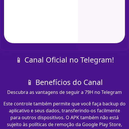
📱 Canal Oficial no Telegram!
📱 Benefícios do Canal
Descubra as vantagens de seguir a 79H no Telegram
Este controle também permite que você faça backup do
aplicativo e seus dados, transferindo-os facilmente
para outros dispositivos. O APK também não está
sujeito às políticas de remoção da Google Play Store,