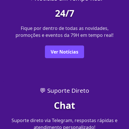
24/7
Fique por dentro de todas as novidades,
promoções e eventos da 79H em tempo real!
Ver Notícias
💬 Suporte Direto
Chat
Suporte direto via Telegram, respostas rápidas e
atendimento personalizado!