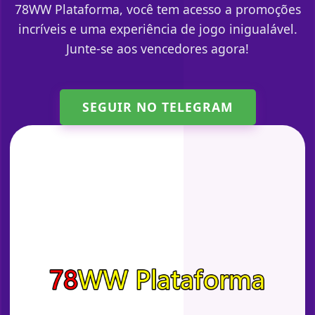
78WW Plataforma, você tem acesso a promoções
incríveis e uma experiência de jogo inigualável.
Junte-se aos vencedores agora!
SEGUIR NO TELEGRAM