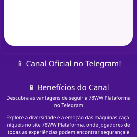
📱 Canal Oficial no Telegram!
📱 Benefícios do Canal
Descubra as vantagens de seguir a 78WW Plataforma
no Telegram
Explore a diversidade e a emoção das máquinas caça-
níqueis no site 78WW Plataforma, onde jogadores de
todas as experiências podem encontrar segurança e