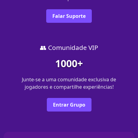
Falar Suporte
👥 Comunidade VIP
1000+
Junte-se a uma comunidade exclusiva de
jogadores e compartilhe experiências!
Entrar Grupo