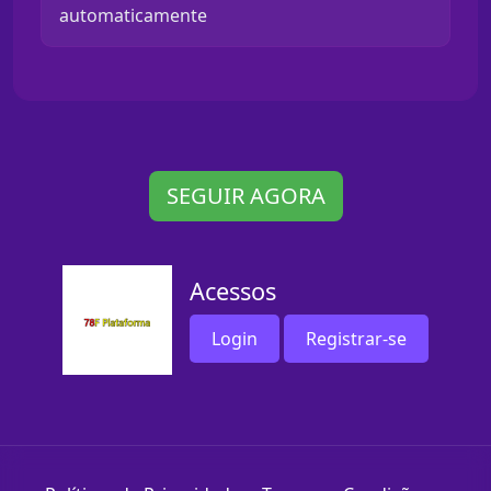
automaticamente
SEGUIR AGORA
Acessos
Login
Registrar-se