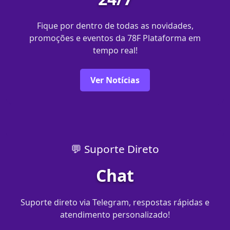
Fique por dentro de todas as novidades,
promoções e eventos da 78F Plataforma em
tempo real!
Ver Notícias
💬 Suporte Direto
Chat
Suporte direto via Telegram, respostas rápidas e
atendimento personalizado!