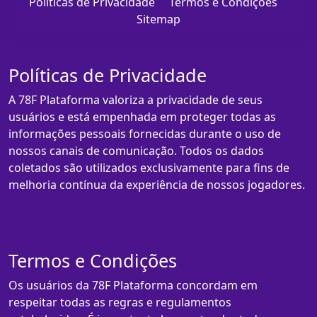
Políticas de Privacidade
Termos e Condições
Sitemap
Políticas de Privacidade
A 78F Plataforma valoriza a privacidade de seus
usuários e está empenhada em proteger todas as
informações pessoais fornecidas durante o uso de
nossos canais de comunicação. Todos os dados
coletados são utilizados exclusivamente para fins de
melhoria contínua da experiência de nossos jogadores.
Termos e Condições
Os usuários da 78F Plataforma concordam em
respeitar todas as regras e regulamentos