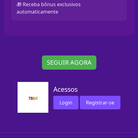
🎁 Receba bônus exclusivos
automaticamente
SEGUIR AGORA
Acessos
Login
Registrar-se