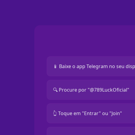
📱 Baixe o app Telegram no seu disp
🔍 Procure por "@789LuckOficial"
👆 Toque em "Entrar" ou "Join"