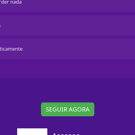
erder nada
a
aticamente
SEGUIR AGORA