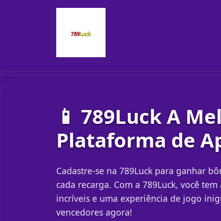
📱 789Luck A Me
Plataforma de A
Cadastre-se na 789Luck para ganhar bô
cada recarga. Com a 789Luck, você tem
incríveis e uma experiência de jogo inig
vencedores agora!