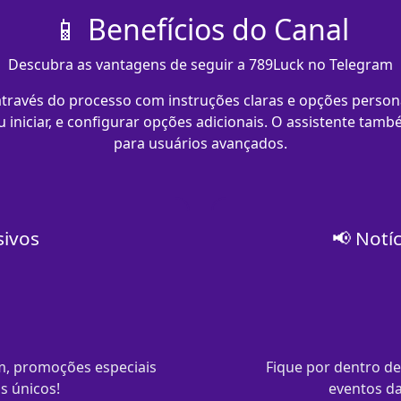
📱 Benefícios do Canal
Descubra as vantagens de seguir a 789Luck no Telegram
 através do processo com instruções claras e opções persona
u iniciar, e configurar opções adicionais. O assistente tamb
para usuários avançados.
sivos
📢 Notí
m, promoções especiais
Fique por dentro d
s únicos!
eventos d