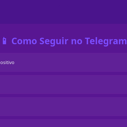
📱 Como Seguir no Telegram
ositivo