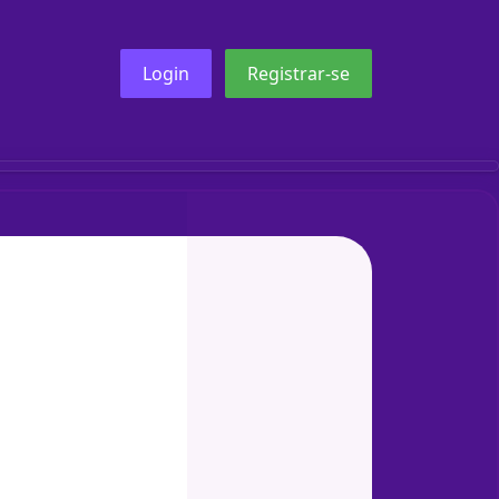
Login
Registrar-se