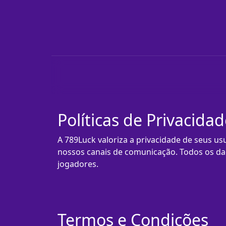
Políticas de Privacida
A 789Luck valoriza a privacidade de seus u
nossos canais de comunicação. Todos os dad
jogadores.
Termos e Condições