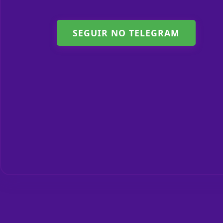
SEGUIR NO TELEGRAM