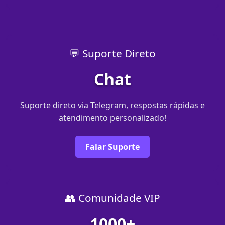
💬 Suporte Direto
Chat
Suporte direto via Telegram, respostas rápidas e
atendimento personalizado!
Falar Suporte
👥 Comunidade VIP
1000+