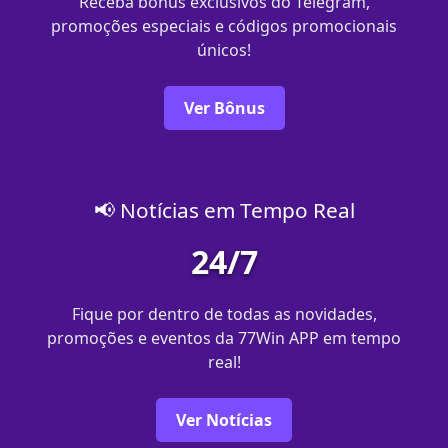
Receba bônus exclusivos do Telegram,
promoções especiais e códigos promocionais
únicos!
Ver Bônus
📢 Notícias em Tempo Real
24/7
Fique por dentro de todas as novidades,
promoções e eventos da 77Win APP em tempo
real!
Ver Notícias