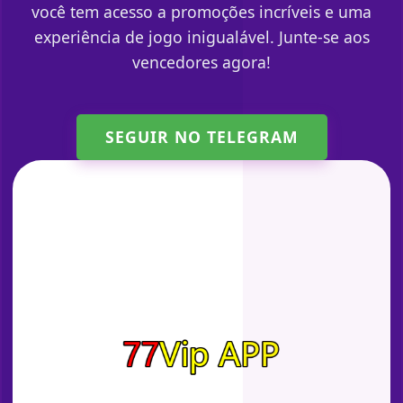
você tem acesso a promoções incríveis e uma
experiência de jogo inigualável. Junte-se aos
vencedores agora!
SEGUIR NO TELEGRAM