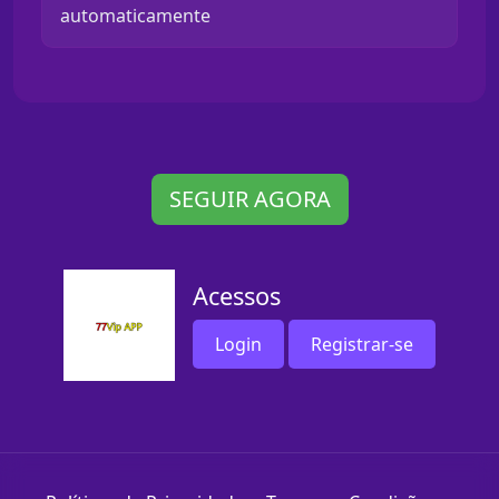
automaticamente
SEGUIR AGORA
Acessos
Login
Registrar-se