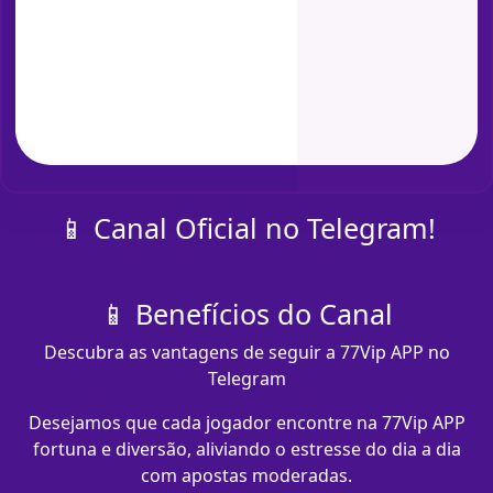
📱 Canal Oficial no Telegram!
📱 Benefícios do Canal
Descubra as vantagens de seguir a 77Vip APP no
Telegram
Desejamos que cada jogador encontre na 77Vip APP
fortuna e diversão, aliviando o estresse do dia a dia
com apostas moderadas.