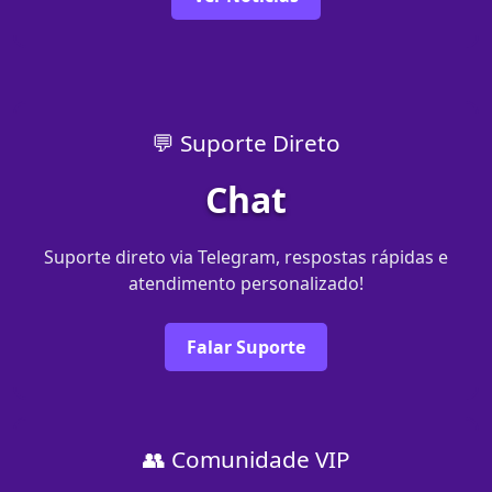
💬 Suporte Direto
Chat
Suporte direto via Telegram, respostas rápidas e
atendimento personalizado!
Falar Suporte
👥 Comunidade VIP