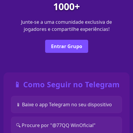
1000+
Junte-se a uma comunidade exclusiva de
jogadores e compartilhe experiências!
Entrar Grupo
📱 Como Seguir no Telegram
📱 Baixe o app Telegram no seu dispositivo
🔍 Procure por "@77QQ WinOficial"