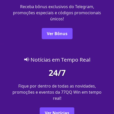
Receba bônus exclusivos do Telegram,
promoções especiais e códigos promocionais
únicos!
Ver Bônus
📢 Notícias em Tempo Real
24/7
Fique por dentro de todas as novidades,
promoções e eventos da 77QQ Win em tempo
real!
Ver Notícias