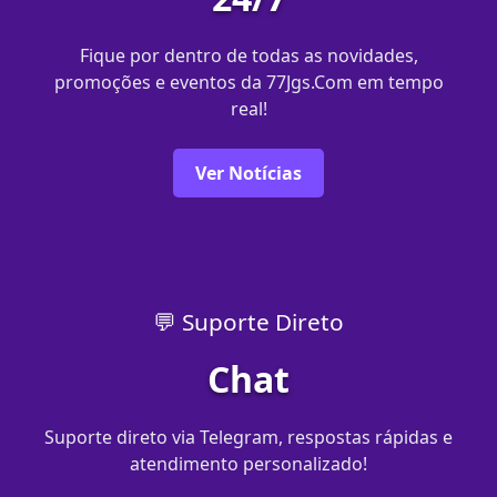
Fique por dentro de todas as novidades,
promoções e eventos da 77Jgs.Com em tempo
real!
Ver Notícias
💬 Suporte Direto
Chat
Suporte direto via Telegram, respostas rápidas e
atendimento personalizado!