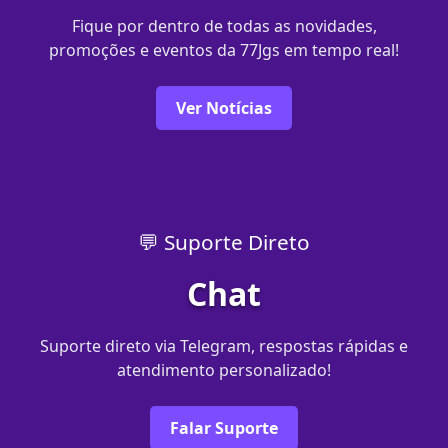
Fique por dentro de todas as novidades,
promoções e eventos da 77Jgs em tempo real!
Ver Notícias
💬 Suporte Direto
Chat
Suporte direto via Telegram, respostas rápidas e
atendimento personalizado!
Falar Suporte