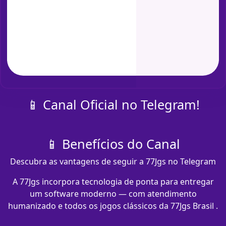
📱 Canal Oficial no Telegram!
📱 Benefícios do Canal
Descubra as vantagens de seguir a 77Jgs no Telegram
A 77Jgs incorpora tecnologia de ponta para entregar
um software moderno — com atendimento
humanizado e todos os jogos clássicos da 77Jgs Brasil .