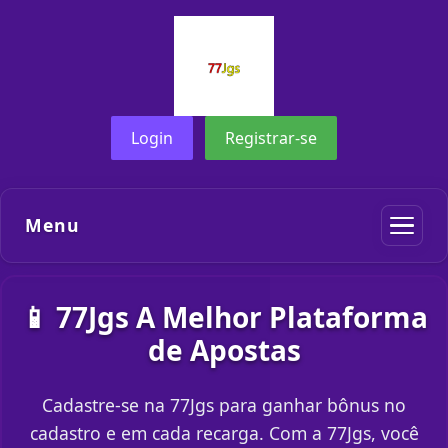
Login
Registrar-se
Menu
📱 77Jgs A Melhor Plataforma
de Apostas
Cadastre-se na 77Jgs para ganhar bônus no
cadastro e em cada recarga. Com a 77Jgs, você