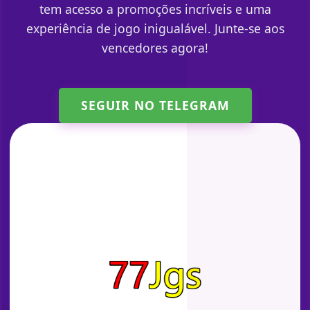
tem acesso a promoções incríveis e uma
experiência de jogo inigualável. Junte-se aos
vencedores agora!
SEGUIR NO TELEGRAM