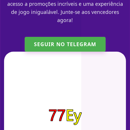
acesso a promoções incríveis e uma experiência
de jogo inigualável. Junte-se aos vencedores
agora!
SEGUIR NO TELEGRAM