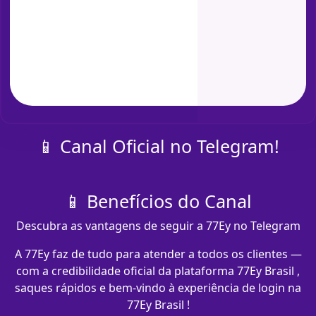
📱 Canal Oficial no Telegram!
📱 Benefícios do Canal
Descubra as vantagens de seguir a 77Ey no Telegram
A 77Ey faz de tudo para atender a todos os clientes —
com a credibilidade oficial da plataforma 77Ey Brasil ,
saques rápidos e bem-vindo à experiência de login na
77Ey Brasil !