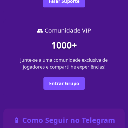
Falar Suporte
👥 Comunidade VIP
1000+
Junte-se a uma comunidade exclusiva de
jogadores e compartilhe experiências!
Entrar Grupo
📱 Como Seguir no Telegram