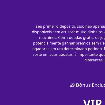
seu primeiro depósito. Isso não apen
disponíveis sem arriscar muito dinheiro.
machines. Com rodadas grátis, os jo
potencialmente ganhar prêmios sem ris
jogadores em um determinado período. Is
sorte em suas apostas. É importante que
diferentes 
🎁 Bônus Exclu
VIP