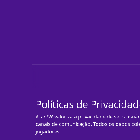
Políticas de Privacida
A 777W valoriza a privacidade de seus usu
canais de comunicação. Todos os dados cole
jogadores.