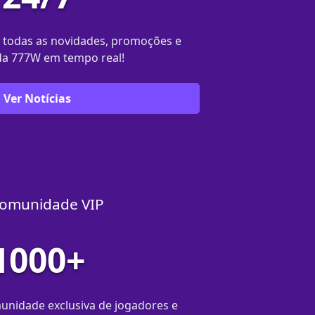
e todas as novidades, promoções e
da 777W em tempo real!
Ver Notícias
Comunidade VIP
1000+
unidade exclusiva de jogadores e