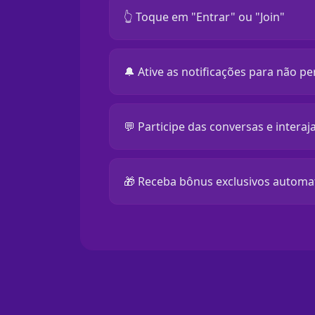
👆 Toque em "Entrar" ou "Join"
🔔 Ative as notificações para não p
💬 Participe das conversas e interaj
🎁 Receba bônus exclusivos autom