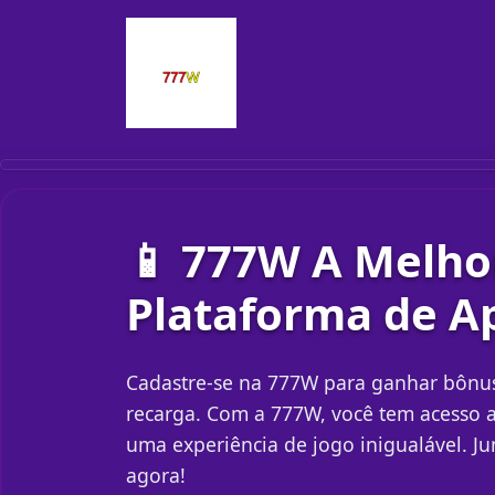
📱 777W A Melho
Plataforma de A
Cadastre-se na 777W para ganhar bônus
recarga. Com a 777W, você tem acesso a
uma experiência de jogo inigualável. J
agora!