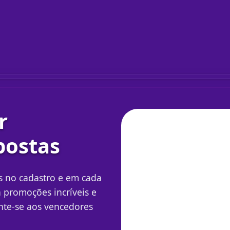
r
postas
 no cadastro e em cada
 promoções incríveis e
unte-se aos vencedores