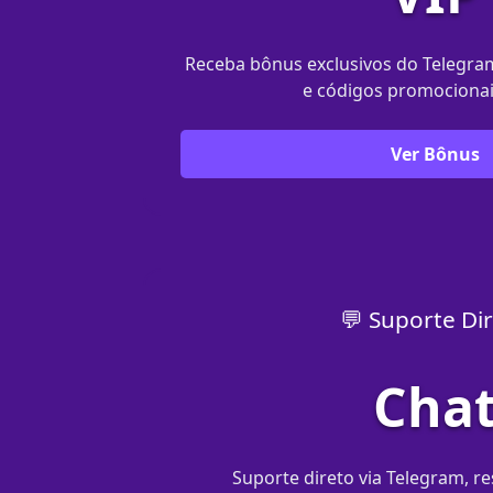
Receba bônus exclusivos do Telegra
e códigos promocionai
Ver Bônus
💬 Suporte Di
Cha
Suporte direto via Telegram, r