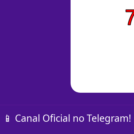
📱 Canal Oficial no Telegram!