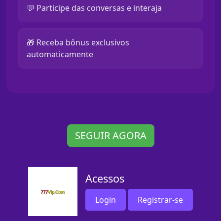
💬 Participe das conversas e interaja
🎁 Receba bônus exclusivos
automaticamente
SEGUIR AGORA
Acessos
Login
Registrar-se