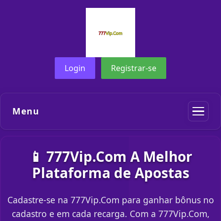
Login
Registrar-se
Menu
📱 777Vip.Com A Melhor
Plataforma de Apostas
Cadastre-se na 777Vip.Com para ganhar bônus no
cadastro e em cada recarga. Com a 777Vip.Com,