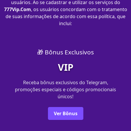
usuários. Ao se cadastrar e utilizar os serviços do
777Vip.Com
, os usuários concordam com o tratamento
de suas informações de acordo com essa política, que
inclui:
🎁 Bônus Exclusivos
VIP
Receba bônus exclusivos do Telegram,
promoções especiais e códigos promocionais
únicos!
Ver Bônus