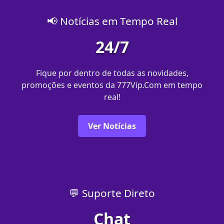
📢 Notícias em Tempo Real
24/7
Fique por dentro de todas as novidades,
promoções e eventos da 777Vip.Com em tempo
real!
Ver Notícias
💬 Suporte Direto
Chat