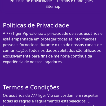
Políticas de Privacidade
Termos e Condições
Sitemap
Políticas de Privacidade
A 777Tiger Vip valoriza a privacidade de seus usuários e
está empenhada em proteger todas as informações
pessoais fornecidas durante o uso de nossos canais de
comunicação. Todos os dados coletados são utilizados
exclusivamente para fins de melhoria contínua da
experiência de nossos jogadores.
Termos e Condições
Os usuários da 777Tiger Vip concordam em respeitar
todas as regras e regulamentos estabelecidos. É