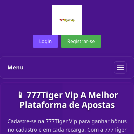
Login
Registrar-se
Menu
📱 777Tiger Vip A Melhor
Plataforma de Apostas
Cadastre-se na 777Tiger Vip para ganhar bônus
no cadastro e em cada recarga. Com a 777Tiger