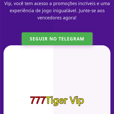
Vip, você tem acesso a promoções incríveis e uma
experiência de jogo inigualável. Junte-se aos
vencedores agora!
SEGUIR NO TELEGRAM