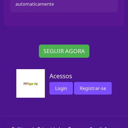
automaticamente
SEGUIR AGORA
Acessos
Login
Registrar-se