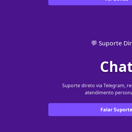
💬 Suporte Di
Cha
Suporte direto via Telegram, r
atendimento persona
Falar Suport