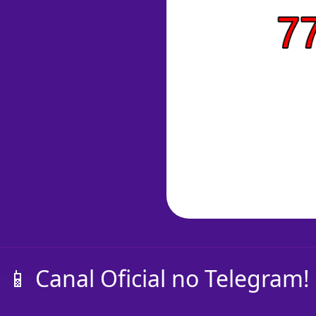
📱 Canal Oficial no Telegram!