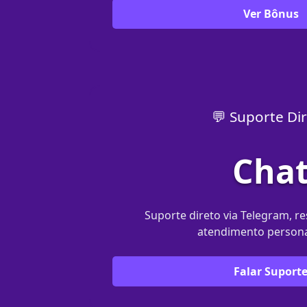
Ver Bônus
💬 Suporte Di
Cha
Suporte direto via Telegram, r
atendimento persona
Falar Suport