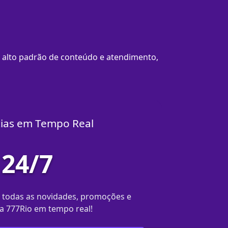
 alto padrão de conteúdo e atendimento,
cias em Tempo Real
24/7
e todas as novidades, promoções e
a 777Rio em tempo real!