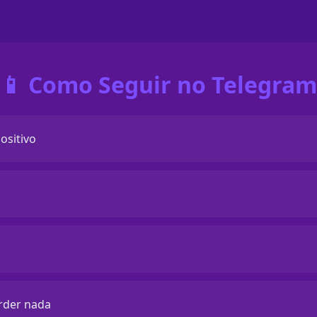
📱 Como Seguir no Telegram
ositivo
erder nada