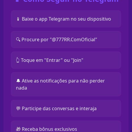
📱 Baixe o app Telegram no seu dispositivo
🔍 Procure por "@777RR.ComOficial"
👆 Toque em "Entrar" ou "Join"
🔔 Ative as notificações para não perder
nada
💬 Participe das conversas e interaja
🎁 Receba bônus exclusivos