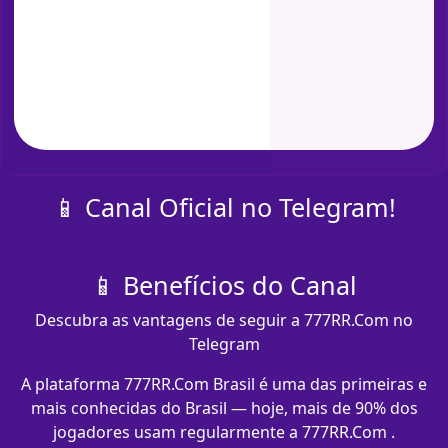
📱 Canal Oficial no Telegram!
📱 Benefícios do Canal
Descubra as vantagens de seguir a 777RR.Com no
Telegram
A plataforma 777RR.Com Brasil é uma das primeiras e
mais conhecidas do Brasil — hoje, mais de 90% dos
jogadores usam regularmente a 777RR.Com .