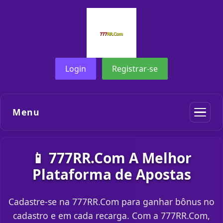
Login
Registrar-se
Menu
📱 777RR.Com A Melhor
Plataforma de Apostas
Cadastre-se na 777RR.Com para ganhar bônus no
cadastro e em cada recarga. Com a 777RR.Com,