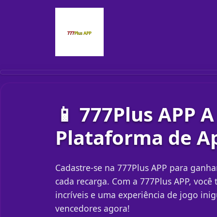
📱 777Plus APP 
Plataforma de A
Cadastre-se na 777Plus APP para ganha
cada recarga. Com a 777Plus APP, você
incríveis e uma experiência de jogo inig
vencedores agora!