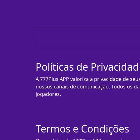
Políticas de Privacida
A 777Plus APP valoriza a privacidade de se
nossos canais de comunicação. Todos os dad
jogadores.
Termos e Condições