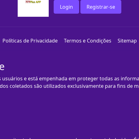
Login
Registrar-se
Políticas de Privacidade
Termos e Condições
Sitemap
de
us usuários e está empenhada em proteger todas as inform
os coletados são utilizados exclusivamente para fins de m