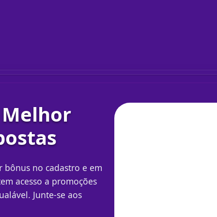
A Melhor
postas
r bônus no cadastro e em
 tem acesso a promoções
ualável. Junte-se aos