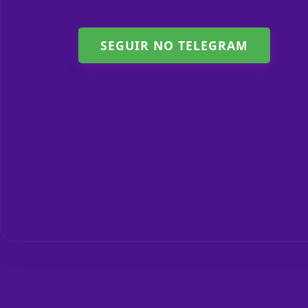
SEGUIR NO TELEGRAM