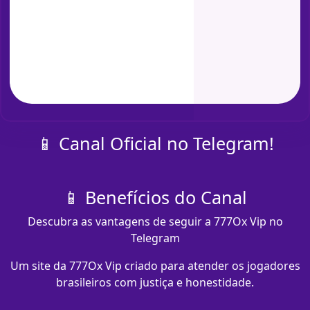
📱 Canal Oficial no Telegram!
📱 Benefícios do Canal
Descubra as vantagens de seguir a 777Ox Vip no
Telegram
Um site da 777Ox Vip criado para atender os jogadores
brasileiros com justiça e honestidade.