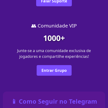
Falar Suporte
👥 Comunidade VIP
1000+
Junte-se a uma comunidade exclusiva de
jogadores e compartilhe experiências!
Entrar Grupo
📱 Como Seguir no Telegram