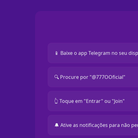
📱 Baixe o app Telegram no seu disp
🔍 Procure por "@777OOficial"
👆 Toque em "Entrar" ou "Join"
🔔 Ative as notificações para não p