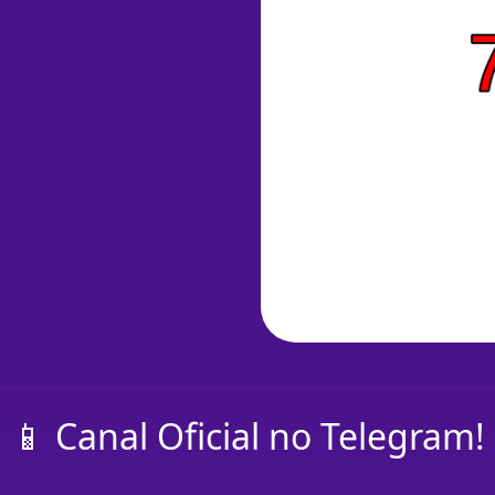
📱 Canal Oficial no Telegram!