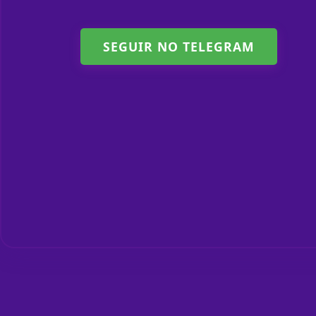
SEGUIR NO TELEGRAM