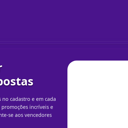
r
postas
 no cadastro e em cada
 promoções incríveis e
unte-se aos vencedores