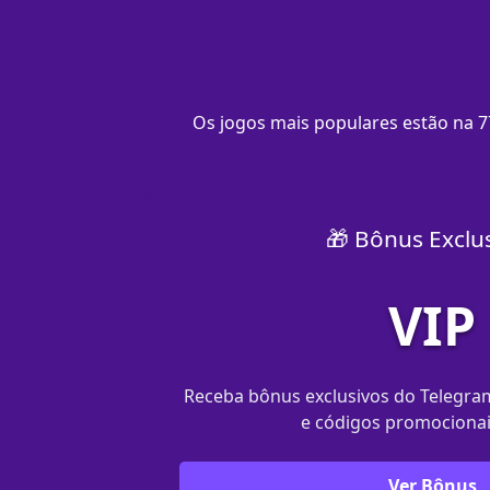
Os jogos mais populares estão na 7
🎁 Bônus Exclu
VIP
Receba bônus exclusivos do Telegra
e códigos promocionai
Ver Bônus