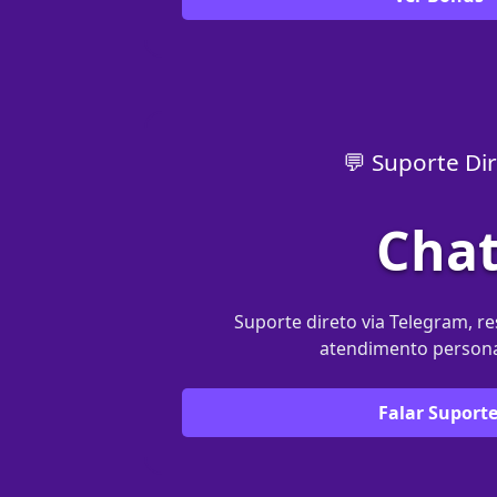
💬 Suporte Di
Cha
Suporte direto via Telegram, r
atendimento persona
Falar Suport