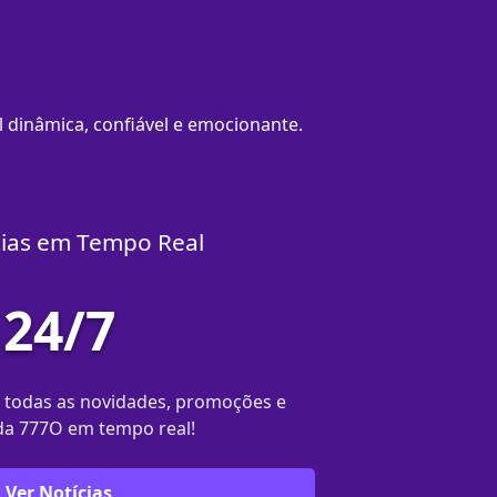
 dinâmica, confiável e emocionante.
cias em Tempo Real
24/7
e todas as novidades, promoções e
da 777O em tempo real!
Ver Notícias