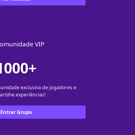
Comunidade VIP
1000+
unidade exclusiva de jogadores e
rtilhe experiências!
Entrar Grupo