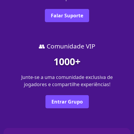
Falar Suporte
👥 Comunidade VIP
1000+
Junte-se a uma comunidade exclusiva de
jogadores e compartilhe experiências!
Entrar Grupo