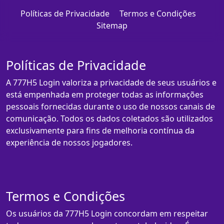
Políticas de Privacidade
Termos e Condições
Sitemap
Políticas de Privacidade
A 777H5 Login valoriza a privacidade de seus usuários e
está empenhada em proteger todas as informações
pessoais fornecidas durante o uso de nossos canais de
comunicação. Todos os dados coletados são utilizados
exclusivamente para fins de melhoria contínua da
experiência de nossos jogadores.
Termos e Condições
Os usuários da 777H5 Login concordam em respeitar