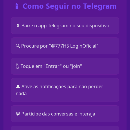
📱 Como Seguir no Telegram
📱 Baixe o app Telegram no seu dispositivo
🔍 Procure por "@777H5 LoginOficial"
👆 Toque em "Entrar" ou "Join"
🔔 Ative as notificações para não perder
nada
💬 Participe das conversas e interaja