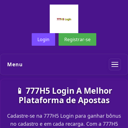
Login
Registrar-se
Menu
📱 777H5 Login A Melhor
Plataforma de Apostas
Cadastre-se na 777H5 Login para ganhar bônus
no cadastro e em cada recarga. Com a 777H5