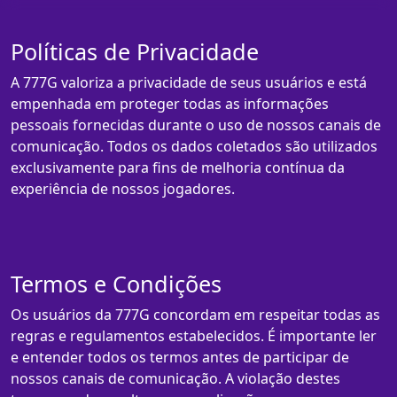
Políticas de Privacidade
A 777G valoriza a privacidade de seus usuários e está
empenhada em proteger todas as informações
pessoais fornecidas durante o uso de nossos canais de
comunicação. Todos os dados coletados são utilizados
exclusivamente para fins de melhoria contínua da
experiência de nossos jogadores.
Termos e Condições
Os usuários da 777G concordam em respeitar todas as
regras e regulamentos estabelecidos. É importante ler
e entender todos os termos antes de participar de
nossos canais de comunicação. A violação destes