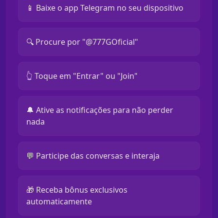
📱 Baixe o app Telegram no seu dispositivo
🔍 Procure por "@777GOficial"
👆 Toque em "Entrar" ou "Join"
🔔 Ative as notificações para não perder
nada
💬 Participe das conversas e interaja
🎁 Receba bônus exclusivos
automaticamente