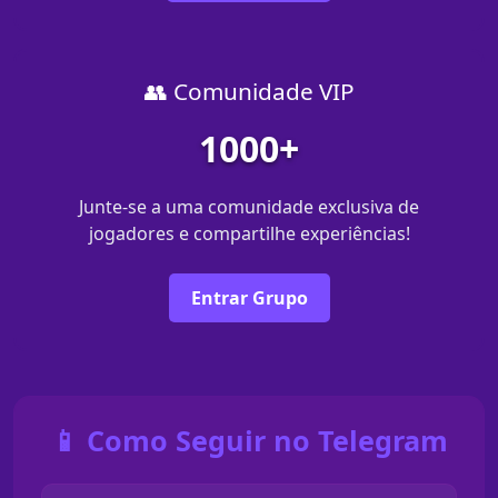
👥 Comunidade VIP
1000+
Junte-se a uma comunidade exclusiva de
jogadores e compartilhe experiências!
Entrar Grupo
📱 Como Seguir no Telegram