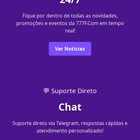
Fique por dentro de todas as novidades,
promoções e eventos da 777F.Com em tempo
real!
Ver Notícias
💬 Suporte Direto
Chat
Suporte direto via Telegram, respostas rápidas e
atendimento personalizado!