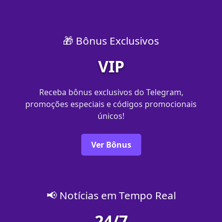
🎁 Bônus Exclusivos
VIP
Receba bônus exclusivos do Telegram,
promoções especiais e códigos promocionais
únicos!
Ver Bônus
📢 Notícias em Tempo Real
24/7