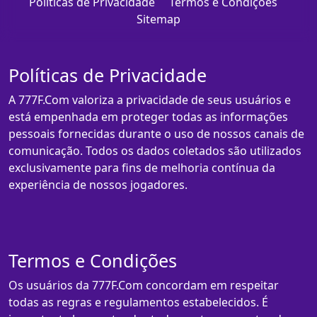
Políticas de Privacidade
Termos e Condições
Sitemap
Políticas de Privacidade
A 777F.Com valoriza a privacidade de seus usuários e
está empenhada em proteger todas as informações
pessoais fornecidas durante o uso de nossos canais de
comunicação. Todos os dados coletados são utilizados
exclusivamente para fins de melhoria contínua da
experiência de nossos jogadores.
Termos e Condições
Os usuários da 777F.Com concordam em respeitar
todas as regras e regulamentos estabelecidos. É