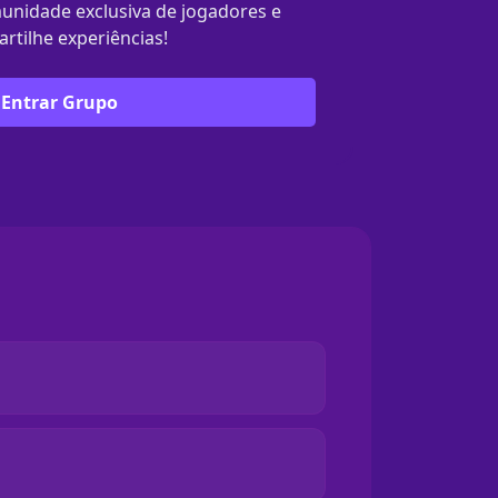
unidade exclusiva de jogadores e
rtilhe experiências!
Entrar Grupo