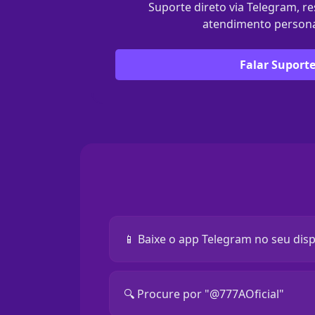
Suporte direto via Telegram, r
atendimento persona
Falar Suport
📱 Baixe o app Telegram no seu disp
🔍 Procure por "@777AOficial"