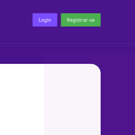
Login
Registrar-se