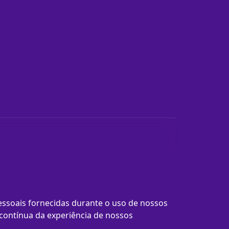
essoais fornecidas durante o uso de nossos
 contínua da experiência de nossos