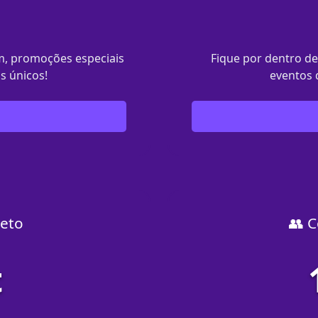
m, promoções especiais
Fique por dentro d
s únicos!
eventos 
reto
👥 
t