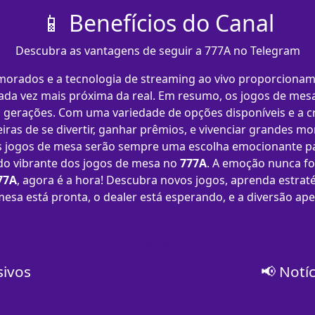
📱 Benefícios do Canal
Descubra as vantagens de seguir a 777A no Telegram
imorados e a tecnologia de streaming ao vivo proporciona
cada vez mais próxima da real. Em resumo, os jogos de me
gerações. Com uma variedade de opções disponíveis e a cr
ras de se divertir, ganhar prêmios, e vivenciar grandes m
os jogos de mesa serão sempre uma escolha emocionante p
do vibrante dos jogos de mesa no
777A
. A emoção nunca foi
77A
, agora é a hora! Descubra novos jogos, aprenda estraté
mesa está pronta, o dealer está esperando, e a diversão ap
sivos
📢 Notí