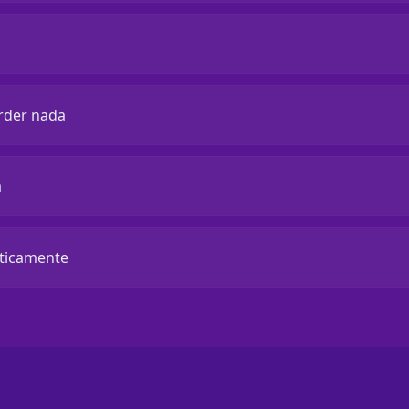
erder nada
a
aticamente