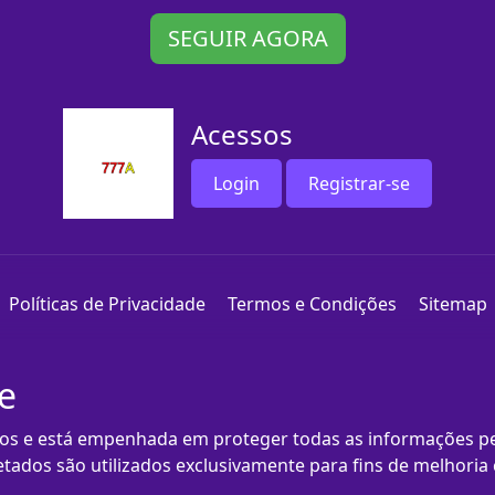
SEGUIR AGORA
Acessos
Login
Registrar-se
Políticas de Privacidade
Termos e Condições
Sitemap
de
rios e está empenhada em proteger todas as informações p
tados são utilizados exclusivamente para fins de melhoria