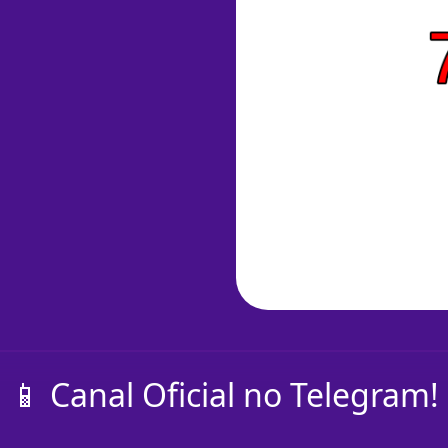
📱 Canal Oficial no Telegram!