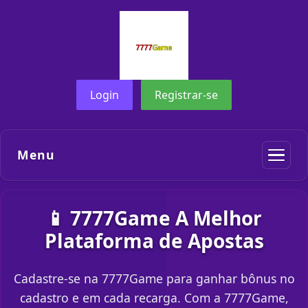
Login
Registrar-se
Menu
📱 7777Game A Melhor
Plataforma de Apostas
Cadastre-se na 7777Game para ganhar bônus no
cadastro e em cada recarga. Com a 7777Game,