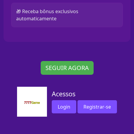
🎁 Receba bônus exclusivos
automaticamente
SEGUIR AGORA
Acessos
Login
Registrar-se