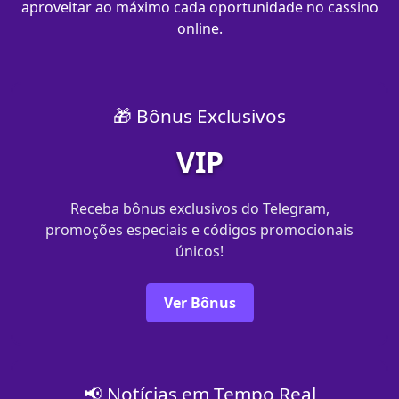
aproveitar ao máximo cada oportunidade no cassino
online.
🎁 Bônus Exclusivos
VIP
Receba bônus exclusivos do Telegram,
promoções especiais e códigos promocionais
únicos!
Ver Bônus
📢 Notícias em Tempo Real