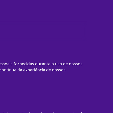
essoais fornecidas durante o uso de nossos
 contínua da experiência de nossos