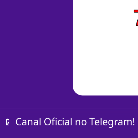
📱 Canal Oficial no Telegram!