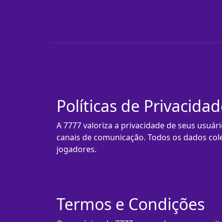
Políticas de Privacida
A 7777 valoriza a privacidade de seus usuá
canais de comunicação. Todos os dados cole
jogadores.
Termos e Condições