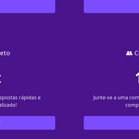
reto
👥 
t
espostas rápidas e
Junte-se a uma com
lizado!
compa
e