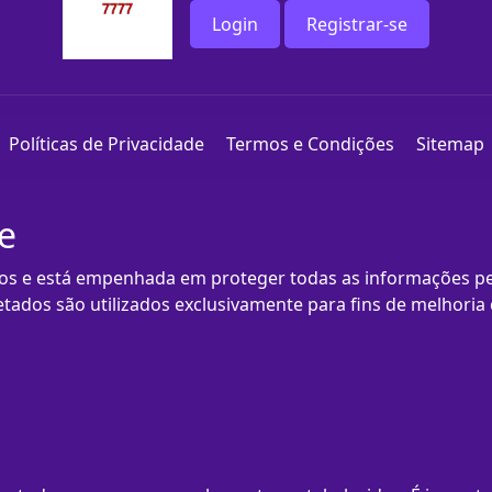
Login
Registrar-se
Políticas de Privacidade
Termos e Condições
Sitemap
de
rios e está empenhada em proteger todas as informações p
tados são utilizados exclusivamente para fins de melhoria