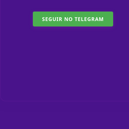
SEGUIR NO TELEGRAM