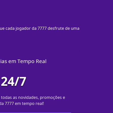
 que cada jogador da 7777 desfrute de uma
cias em Tempo Real
24/7
e todas as novidades, promoções e
da 7777 em tempo real!