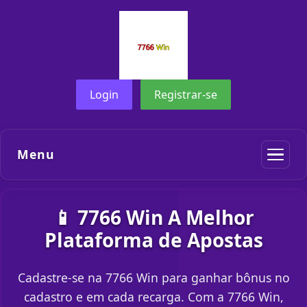
Login
Registrar-se
Menu
📱 7766 Win A Melhor
Plataforma de Apostas
Cadastre-se na 7766 Win para ganhar bônus no
cadastro e em cada recarga. Com a 7766 Win,