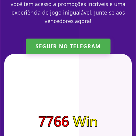
você tem acesso a promoções incríveis e uma
experiência de jogo inigualável. Junte-se aos
vencedores agora!
SEGUIR NO TELEGRAM