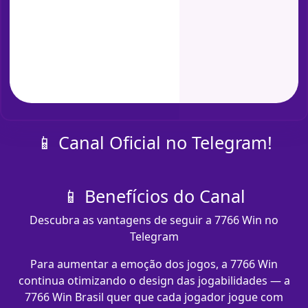
📱 Canal Oficial no Telegram!
📱 Benefícios do Canal
Descubra as vantagens de seguir a 7766 Win no
Telegram
Para aumentar a emoção dos jogos, a 7766 Win
continua otimizando o design das jogabilidades — a
7766 Win Brasil quer que cada jogador jogue com