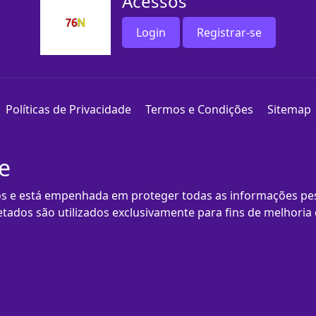
Acessos
Login
Registrar-se
Políticas de Privacidade
Termos e Condições
Sitemap
de
ios e está empenhada em proteger todas as informações pe
tados são utilizados exclusivamente para fins de melhoria