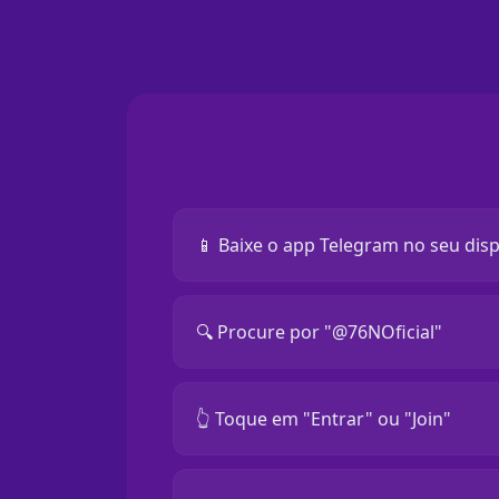
📱 Baixe o app Telegram no seu disp
🔍 Procure por "@76NOficial"
👆 Toque em "Entrar" ou "Join"