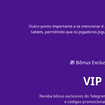
Outro ponto importante a se mencionar é a 
tablets, permitindo que os jogadores j
🎁 Bônus Exclu
VIP
Receba bônus exclusivos do Telegra
e códigos promocionai