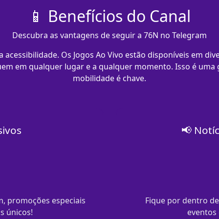
📱 Benefícios do Canal
Descubra as vantagens de seguir a 76N no Telegram
acessibilidade. Os Jogos Ao Vivo estão disponíveis em div
oguem em qualquer lugar e a qualquer momento. Isso é uma
mobilidade é chave.
sivos
📢 Notí
m, promoções especiais
Fique por dentro d
s únicos!
eventos